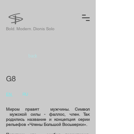
Bold. Modern. Dionis Solo
back
G8
EN
RU
Миром правят мужчины. Символ
мужской силы - фаллос, член. Так
родились название и концепция серии
рельефов «Члены Большой Восьмерки».